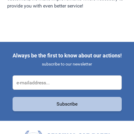
provide you with even better service!
Always be the first to know about our actions!
subscribe to our newsletter
Email Address
Subscribe
This form is protected by reCAPTCHA - the
Google Privacy Policy
a