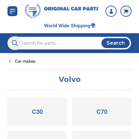
Skip to Content
World Wide Shipping
🌍
Search
Search entire store here...
Car makes
Volvo
C30
C70