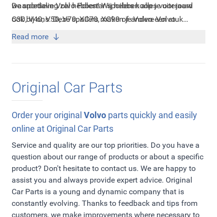
waardedaling zal hebben! Wij hebben alles voor jouw
De sportieve Volvo Polestar spoilers koop je uiteraard
C30, V40, V50, V70, XC70, XC90 of andere Volvo
ook bij ons. Deze spoilers maken je Volvo een stuk
modellen! Of je nu op zoekt bent naar een armsteun,
sportiever. Je Volvo valt meer op in het verkeer en de
Read more
velgen, instaplijsten, zonneschermen, spatlappen of
restwaarde stijgt. De spoilers zijn uiteraard van zeer
onderhoudsartikelen, je koopt het bij Original Car Parts.
hoge kwaliteit en doen absoluut geen afbreuk aan je
Alle onderdelen worden door ons geleverd in originele
Volvo!
Original Car Parts
Volvo verpakking en voorzien van originele
Volvo stickers.
Order your original
Volvo
parts quickly and easily
online at Original Car Parts
Service and quality are our top priorities. Do you have a
question about our range of products or about a specific
product? Don't hesitate to contact us. We are happy to
assist you and always provide expert advice. Original
Car Parts is a young and dynamic company that is
constantly evolving. Thanks to feedback and tips from
customers, we make improvements where necessary to