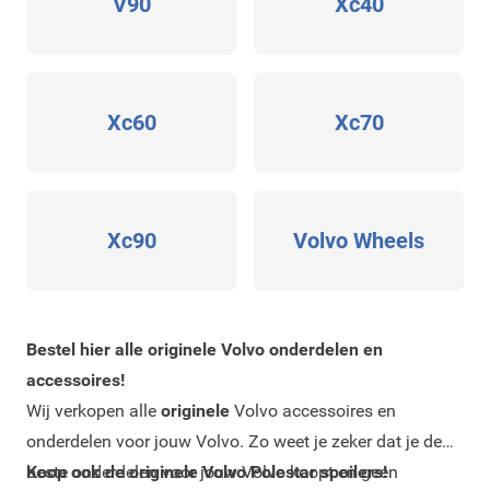
V90
Xc40
Xc60
Xc70
Xc90
Volvo Wheels
Bestel hier alle originele Volvo onderdelen en
accessoires!
Wij verkopen alle
originele
Volvo accessoires en
onderdelen voor jouw Volvo. Zo weet je zeker dat je de
beste onderdelen voor jouw Volvo koopt en geen
Koop ook de originele Volvo Polestar spoilers!