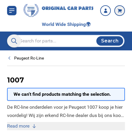
Skip to Content
World Wide Shipping
🌍
Search
Search entire store here...
Peugeot Rc-Line
1007
We can't find products matching the selection.
De RC-line onderdelen voor je Peugeot 1007 koop je hier
voordelig! Wij zijn erkend RC-line dealer dus bij ons koop
je alleen nieuwe originele RC-line onderdelen. De RC-line
Read more
is gemaakt in een samenwerking met Irmscher en