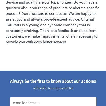
onderdelen zijn TUV gekeurd en zijn gemaakt van de
Service and quality are our top priorities. Do you have a
hoogste kwaliteit! De accessoires van Irmscher zijn ook
question about our range of products or about a specific
altijd 100% passend! De onderdelen van Irmscher zijn
product? Don't hesitate to contact us. We are happy to
assist you and always provide expert advice. Original
een toegevoegde waarde voor je Opel Agila. Nog een
Car Parts is a young and dynamic company that is
voordeel is dat de Irmscher spoiler onderdelen van ABS
constantly evolving. Thanks to feedback and tips from
zijn gemaakt en in primer worden geleverd. Hierdoor zijn
customers, we make improvements where necessary to
ze direct klaar om gespoten te worden.
provide you with even better service!
Always be the first to know about our actions!
subscribe to our newsletter