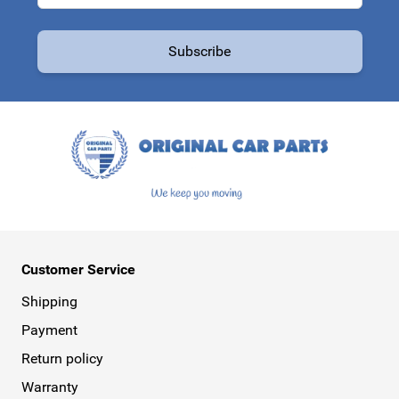
Email Address
Subscribe
This form is protected by reCAPTCHA - the
Google Privacy Policy
a
Customer Service
Shipping
Payment
Return policy
Warranty