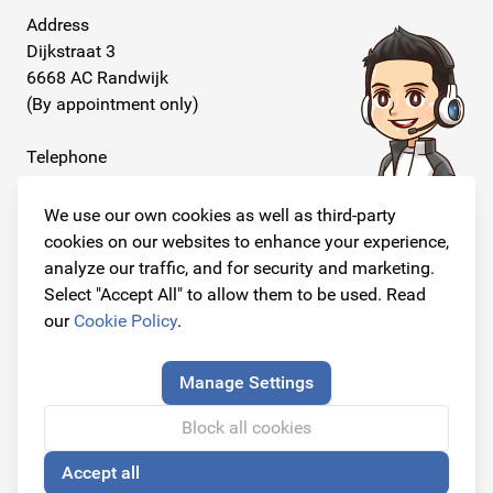
Address
Dijkstraat 3
6668 AC Randwijk
(By appointment only)
Telephone
+31 26 234 00 50
We use our own cookies as well as third-party
E-mail
cookies on our websites to enhance your experience,
info@originalcarparts.nl
analyze our traffic, and for security and marketing.
Select "Accept All" to allow them to be used. Read
our
Cookie Policy
.
Follow us!
Manage Settings
Block all cookies
Accept all
© Copyright 2026