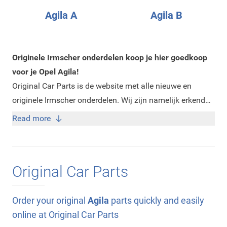
Agila A
Agila B
Originele Irmscher onderdelen koop je hier goedkoop
voor je Opel Agila!
Original Car Parts is de website met alle nieuwe en
originele Irmscher onderdelen. Wij zijn namelijk erkend
dealer van Irmscher. Op onze website vindt u alle nieuwe
Read more
originele Irmscher accessoires en onderdelen die wij
leveren. Deze onderdelen staan overzichtelijk gesorteerd
op onze website zodat het voor u makkelijk zoeken is. De
Original Car Parts
Irmscher onderdelen zijn ideaal om uw Opel Agila een
sportiever uiterlijk te geven. Irmscher is namelijk erkend
tuner van Opel en werkt erg nauw samen met Opel voor
Order your original
Agila
parts quickly and easily
de ontwikkeling van hun producten. Alle Irmscher
online at Original Car Parts