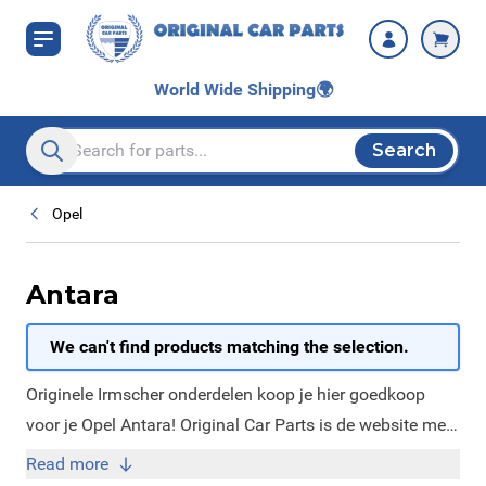
Skip to Content
World Wide Shipping
🌍
Search
Search entire store here...
Opel
Antara
We can't find products matching the selection.
Originele Irmscher onderdelen koop je hier goedkoop
voor je Opel Antara! Original Car Parts is de website met
alle nieuwe en originele Irmscher onderdelen. Wij zijn
Read more
namelijk erkend dealer van Irmscher. Op onze website