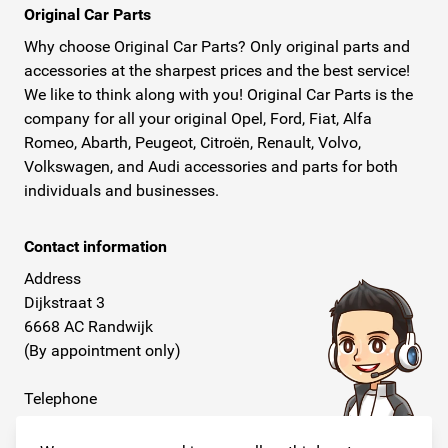
Original Car Parts
verzekerd naar u verstuurd. PostNL bezorgt ook op
Why choose Original Car Parts? Only original parts and
zaterdag en hanteert ruime bezorgtijden en een
accessories at the sharpest prices and the best service!
uitgebreide service.Original Car Parts is uw digitale
We like to think along with you! Original Car Parts is the
dealer waar u snel, eenvoudig, tegen scherpe prijzen en
company for all your original Opel, Ford, Fiat, Alfa
de beste kwaliteit al uw originele Opel onderdelen online
Romeo, Abarth, Peugeot, Citroën, Renault, Volvo,
Volkswagen, and Audi accessories and parts for both
koopt!
individuals and businesses.
Contact information
Address
Dijkstraat 3
6668 AC Randwijk
(By appointment only)
Telephone
+31 26 234 00 50