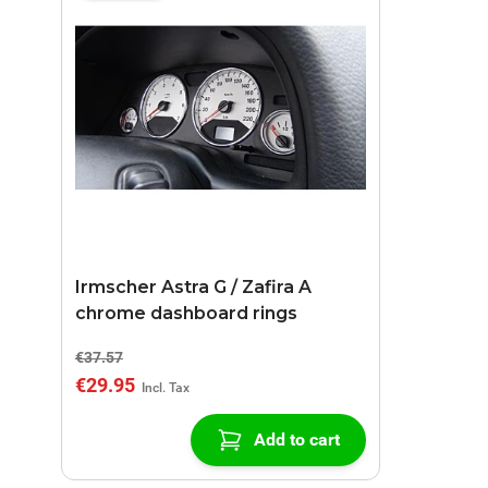
Irmscher Astra G / Zafira A
chrome dashboard rings
€37.57
€29.95
Add to cart