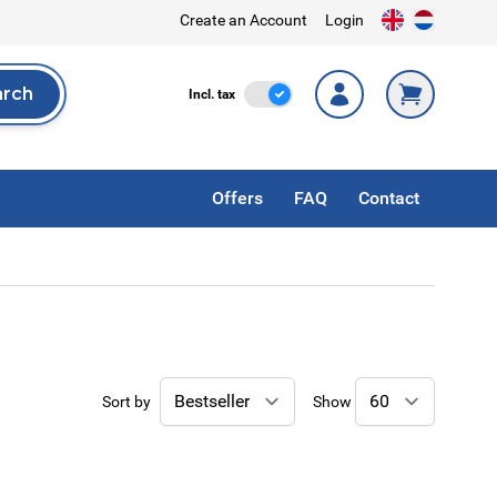
Create an Account
Login
arch
Incl. Tax
Incl. tax
rch
Offers
FAQ
Contact
Sort by
Show