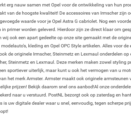
werkt erg nauw samen met Opel voor de ontwikkeling van hun pro
kt van de hoogste kwaliteit! De accessoires van Irmscher zijn oo
evoegde waarde voor je Opel Astra G cabriolet. Nog een voordee
in primer worden geleverd. Hierdoor zijn ze direct klaar om ges
 wij ook een apart gedeelte op onze site gemaakt met de origin
 modelauto's, kleding en Opel OPC Style artikelen. Alles voor de
j ook de originele Irmscher, Steinmetz en Lexmaul onderdelen op
scher, Steinmetz en Lexmaul. Deze merken maken zowel styling 
een sportiever uiterlijk, maar kunt u ook het vermogen van u mot
van het merk Armster. Armster maakt ook originele armsteunen 
elijke prijzen! Bekijk daarom snel ons aanbod!Al onze onderdel
ekerd naar u verstuurd. PostNL bezorgt ook op zaterdag en hant
s is uw digitale dealer waar u snel, eenvoudig, tegen scherpe pri
oopt!