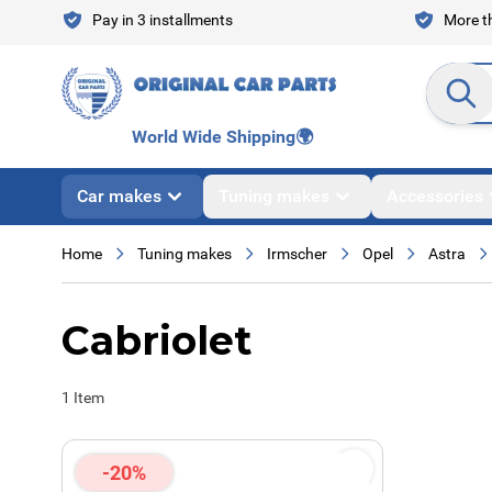
Skip to Content
Pay in 3 installments
More th
Search en
World Wide Shipping
🌍
Car makes
Tuning makes
Accessories
Home
Tuning makes
Irmscher
Opel
Astra
Cabriolet
1
Item
-20%