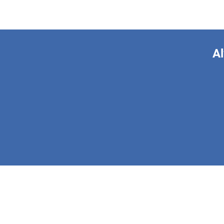
Al
This form is 