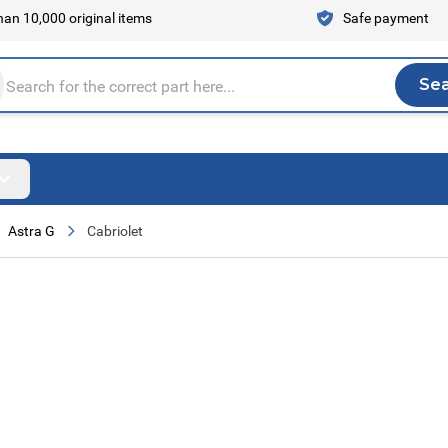
an 10,000 original items
Safe payment
Se
Sea
tire store here...
Astra G
Cabriolet