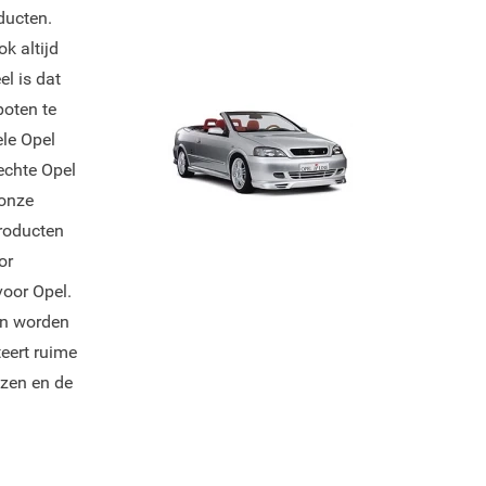
ducten.
k altijd
l is dat
poten te
ele Opel
 echte Opel
 onze
producten
or
voor Opel.
en worden
eert ruime
jzen en de