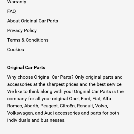
Warranty
merken maken zowel styling producten als tuning
FAQ
producten voor Opel. Hierdoor krijgt uw Opel een
About Original Car Parts
sportiever uiterlijk, maar kunt u ook het vermogen van u
motor optimaliseren en verhogen.Wij leveren ook
Privacy Policy
armsteunen van het merk Armster. Armster maakt ook
Terms & Conditions
originele armsteunen voor Opel. Wij leveren deze Armster
Cookies
armsteunen voor zeer aantrekkelijke prijzen! Bekijk
daarom snel ons aanbod!Al onze onderdelen worden
Original Car Parts
bezorgd door PostNL. De pakketten worden snel en
Why choose Original Car Parts? Only original parts and
verzekerd naar u verstuurd. PostNL bezorgt ook op
accessories at the sharpest prices and the best service!
zaterdag en hanteert ruime bezorgtijden en een
We like to think along with you! Original Car Parts is the
uitgebreide service.Original Car Parts is uw digitale
company for all your original Opel, Ford, Fiat, Alfa
dealer waar u snel, eenvoudig, tegen scherpe prijzen en
Romeo, Abarth, Peugeot, Citroën, Renault, Volvo,
Volkswagen, and Audi accessories and parts for both
de beste kwaliteit al uw originele Opel onderdelen online
individuals and businesses.
koopt!