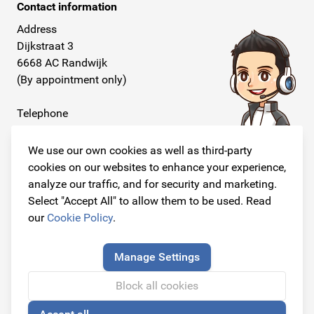
Contact information
Address
Dijkstraat 3
6668 AC Randwijk
(By appointment only)
Telephone
+31 26 234 00 50
We use our own cookies as well as third-party
E-mail
cookies on our websites to enhance your experience,
info@originalcarparts.nl
analyze our traffic, and for security and marketing.
Select "Accept All" to allow them to be used. Read
our
Cookie Policy
.
Follow us!
Manage Settings
Block all cookies