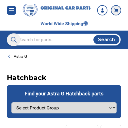
Skip to Content
World Wide Shipping
🌍
Search
Search entire store here...
Astra G
Hatchback
Find your Astra G Hatchback parts