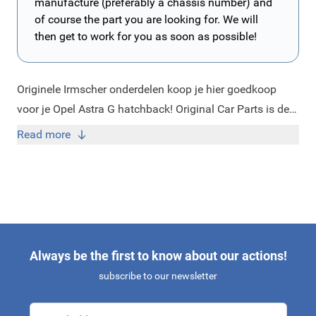
manufacture (preferably a chassis number) and
of course the part you are looking for. We will
then get to work for you as soon as possible!
Originele Irmscher onderdelen koop je hier goedkoop
voor je Opel Astra G hatchback! Original Car Parts is de
website met alle nieuwe en originele Irmscher
Read more
onderdelen. Wij zijn namelijk erkend dealer van Irmscher.
Op onze website vindt u alle nieuwe originele Irmscher
accessoires en onderdelen die wij leveren. Deze
onderdelen staan overzichtelijk gesorteerd op onze
website zodat het voor u makkelijk zoeken is. De
Irmscher onderdelen zijn ideaal om uw Opel Astra G
Always be the first to know about our actions!
hatchback een sportiever uiterlijk te geven. Irmscher is
subscribe to our newsletter
namelijk erkend tuner van Opel en werkt erg nauw
samen met Opel voor de ontwikkeling van hun