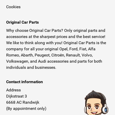
originele armsteunen voor Opel. Wij leveren deze Armster
Cookies
armsteunen voor zeer aantrekkelijke prijzen! Bekijk
daarom snel ons aanbod!Al onze onderdelen worden
Original Car Parts
bezorgd door PostNL. De pakketten worden snel en
Why choose Original Car Parts? Only original parts and
verzekerd naar u verstuurd. PostNL bezorgt ook op
accessories at the sharpest prices and the best service!
zaterdag en hanteert ruime bezorgtijden en een
We like to think along with you! Original Car Parts is the
uitgebreide service.Original Car Parts is uw digitale
company for all your original Opel, Ford, Fiat, Alfa
dealer waar u snel, eenvoudig, tegen scherpe prijzen en
Romeo, Abarth, Peugeot, Citroën, Renault, Volvo,
Volkswagen, and Audi accessories and parts for both
de beste kwaliteit al uw originele Opel onderdelen online
individuals and businesses.
koopt!
Contact information
Address
Dijkstraat 3
6668 AC Randwijk
(By appointment only)