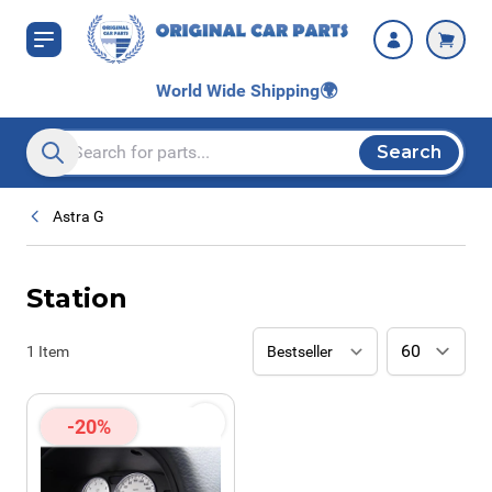
Skip to Content
World Wide Shipping
🌍
Search
Search entire store here...
Astra G
Station
1
Item
-20%