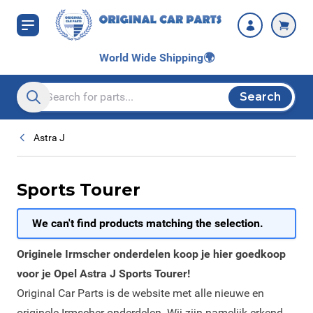
Skip to Content
World Wide Shipping
🌍
Search
Search entire store here...
Astra J
Sports Tourer
We can't find products matching the selection.
Originele Irmscher onderdelen koop je hier goedkoop
voor je Opel Astra J Sports Tourer!
Original Car Parts is de website met alle nieuwe en
originele Irmscher onderdelen. Wij zijn namelijk erkend