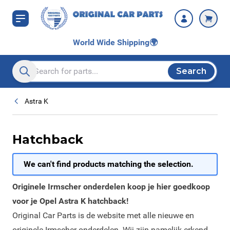
Skip to Content
World Wide Shipping
🌍
Search
Search entire store here...
Astra K
Hatchback
We can't find products matching the selection.
Originele Irmscher onderdelen koop je hier goedkoop
voor je Opel Astra K hatchback!
Original Car Parts is de website met alle nieuwe en
originele Irmscher onderdelen. Wij zijn namelijk erkend