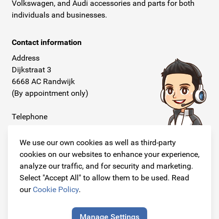
Volkswagen, and Audi accessories and parts for both
individuals and businesses.
Contact information
Address
Dijkstraat 3
6668 AC Randwijk
(By appointment only)
Telephone
+31 26 234 00 50
We use our own cookies as well as third-party
E-mail
cookies on our websites to enhance your experience,
info@originalcarparts.nl
analyze our traffic, and for security and marketing.
Select "Accept All" to allow them to be used. Read
our
Cookie Policy
.
Follow us!
Manage Settings