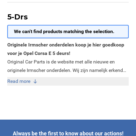
5-Drs
We can't find products matching the selection.
Originele Irmscher onderdelen koop je hier goedkoop
voor je Opel Corsa E 5 deurs!
Original Car Parts is de website met alle nieuwe en
originele Irmscher onderdelen. Wij zijn namelijk erkend
dealer van Irmscher. Op onze website vindt je alle nieuwe
Read more
originele Irmscher accessoires en onderdelen die wij
leveren. Deze onderdelen staan overzichtelijk gesorteerd
op onze website zodat het voor u makkelijk zoeken is. De
Irmscher onderdelen zijn ideaal om uw Opel Corsa E 5
deurs een sportiever uiterlijk te geven. Irmscher is
namelijk erkend tuner van Opel en werkt erg nauw
Always be the first to know about our actions!