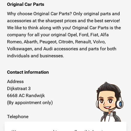
Original Car Parts
pakketten worden snel en verzekerd naar u verstuurd.
Why choose Original Car Parts? Only original parts and
PostNL bezorgt ook op zaterdag en hanteert ruime
accessories at the sharpest prices and the best service!
bezorgtijden en een uitgebreide service.Original Car Parts
We like to think along with you! Original Car Parts is the
is uw digitale dealer waar u snel, eenvoudig, tegen
company for all your original Opel, Ford, Fiat, Alfa
scherpe prijzen en de beste kwaliteit al uw originele Opel
Romeo, Abarth, Peugeot, Citroën, Renault, Volvo,
Volkswagen, and Audi accessories and parts for both
onderdelen online koopt!
individuals and businesses.
Contact information
Address
Dijkstraat 3
6668 AC Randwijk
(By appointment only)
Telephone
+31 26 234 00 50