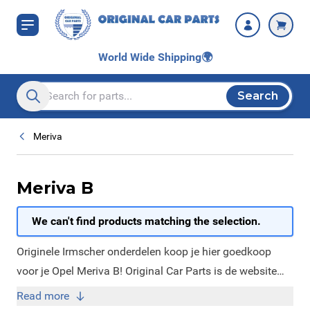
Skip to Content
World Wide Shipping
🌍
Search
Search entire store here...
Meriva
Meriva B
We can't find products matching the selection.
Originele Irmscher onderdelen koop je hier goedkoop
voor je Opel Meriva B! Original Car Parts is de website
met alle nieuwe en originele Irmscher onderdelen. Wij
Read more
zijn namelijk erkend dealer van Irmscher. Op onze