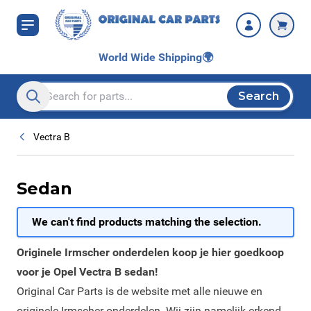
Skip to Content
World Wide Shipping
🌍
Search
Search entire store here...
Vectra B
Sedan
We can't find products matching the selection.
Originele Irmscher onderdelen koop je hier goedkoop
voor je Opel Vectra B sedan!
Original Car Parts is de website met alle nieuwe en
originele Irmscher onderdelen. Wij zijn namelijk erkend