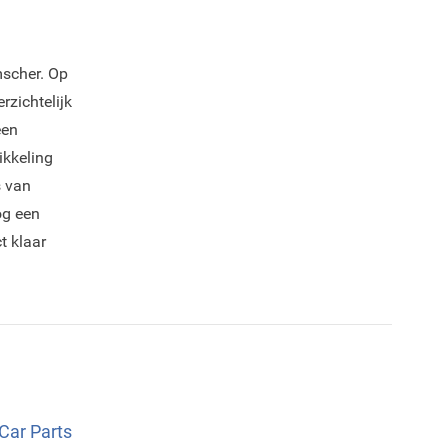
mscher. Op
rzichtelijk
een
ikkeling
s van
og een
t klaar
 Car Parts