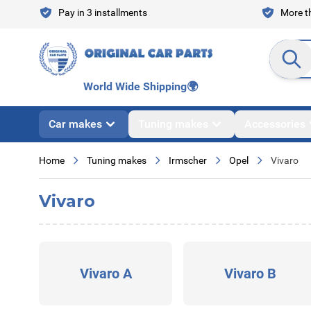
Skip to Content
Pay in 3 installments
More th
Search en
World Wide Shipping
🌍
Car makes
Tuning makes
Accessories
Home
Tuning makes
Irmscher
Opel
Vivaro
Vivaro
Vivaro A
Vivaro B