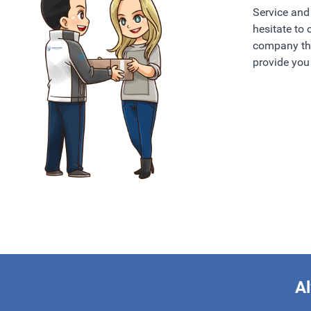
Service and 
hesitate to
company tha
provide you 
Al