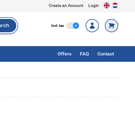
Create an Account
Login
arch
Incl. Tax
Incl. tax
rch
Offers
FAQ
Contact