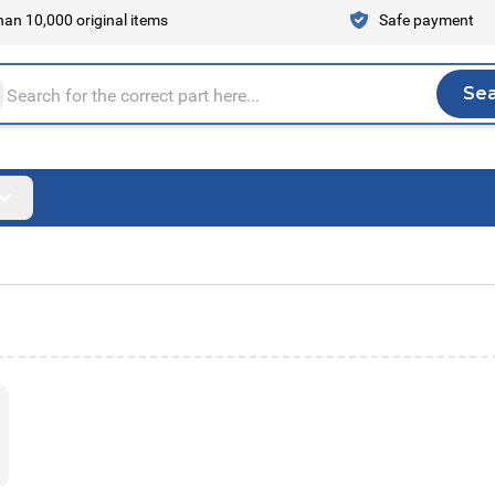
an 10,000 original items
Safe payment
Se
Sea
tire store here...