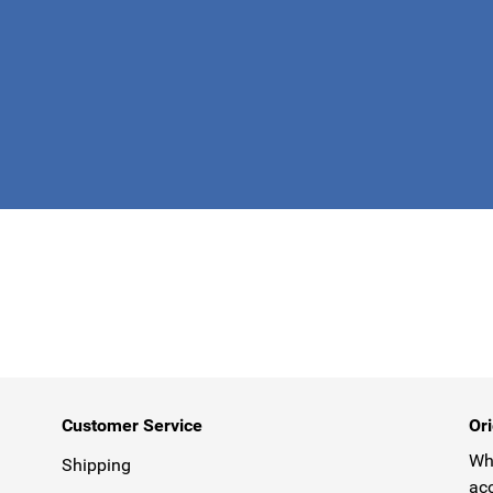
This form is 
Customer Service
Ori
Why
Shipping
acc