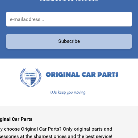
Email Address
Subscribe
protected by reCAPTCHA - the
Google Privacy Policy
and
Terms of Service
ginal Car Parts
 choose Original Car Parts? Only original parts and
essories at the sharpest prices and the best service!