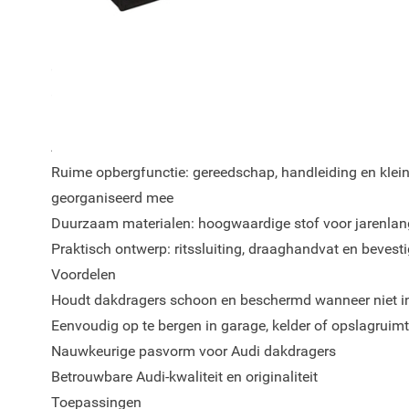
biedt ruimte voor het juiste gereedschap, de handleidin
Belangrijkste kenmerken
Origineel Audi accessoire: 100% Audi Origineel
Geschikt voor alle originele Audi dakdragers
Kleur: zwart
Audi-onderdelenummers: 8R0071156F / 8R0071156C
Ruime opbergfunctie: gereedschap, handleiding en klei
georganiseerd mee
Duurzaam materialen: hoogwaardige stof voor jarenlan
Praktisch ontwerp: ritssluiting, draaghandvat en bevest
Voordelen
Houdt dakdragers schoon en beschermd wanneer niet in
Eenvoudig op te bergen in garage, kelder of opslagruim
Nauwkeurige pasvorm voor Audi dakdragers
Betrouwbare Audi-kwaliteit en originaliteit
Toepassingen