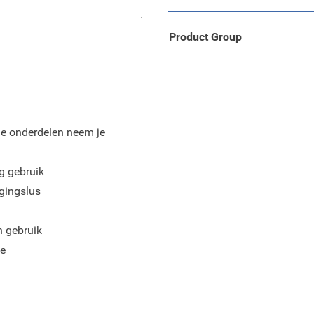
g en andere kleine onderdelen.
Product Group
ne onderdelen neem je
g gebruik
igingslus
 gebruik
te