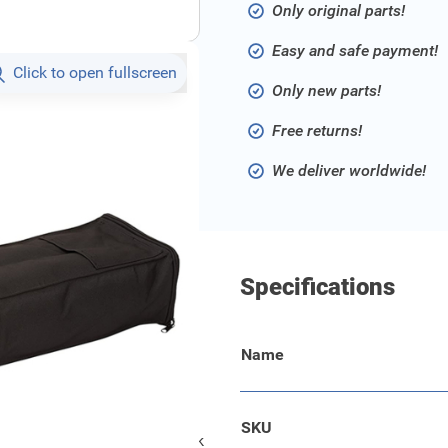
Only original parts!
Easy and safe payment!
Click to open fullscreen
Only new parts!
Free returns!
We deliver worldwide!
Specifications
Name
e en veilige opbergen van de
ruimtes. Gemaakt van
ruik. De tas sluit met
SKU
gemakkelijk dragen. Het zijvak