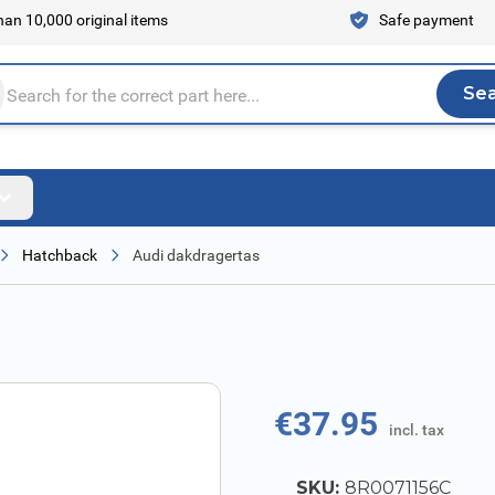
an 10,000 original items
Safe payment
Se
Sea
tire store here...
Hatchback
Audi dakdragertas
€37.95
incl. tax
SKU:
8R0071156C