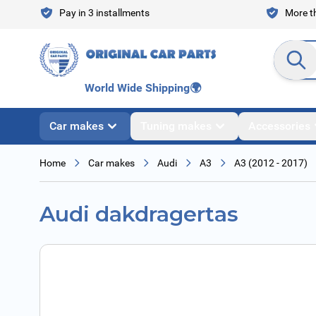
Skip to Content
Pay in 3 installments
More th
Search en
World Wide Shipping
🌍
Car makes
Tuning makes
Accessories
Home
Car makes
Audi
A3
A3 (2012 - 2017)
Audi dakdragertas