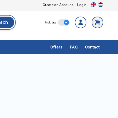
Create an Account
Login
arch
Incl. Tax
Incl. tax
rch
Offers
FAQ
Contact