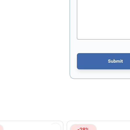
Submit
This form is protected by re
-28%