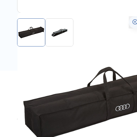
Description
Deze universele tas is speciaal ontwikkeld voor het nett
Audi dakdragers in de garage, kelder of andere opberg
hoogwaardige stof met duurzaamheid voor dagelijks geb
ritssluitingen en heeft een handvat en stevige lus voor 