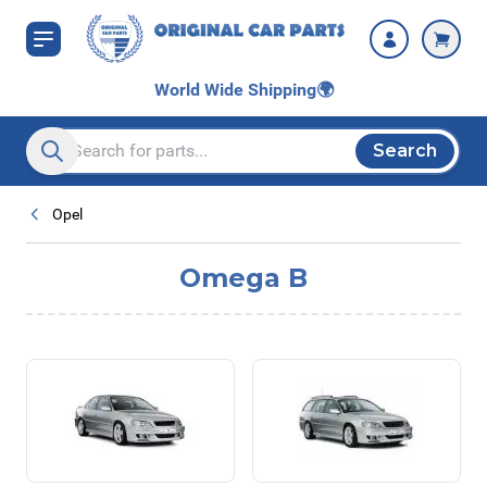
Skip to Content
World Wide Shipping
🌍
Search
Search entire store here...
Opel
Omega B