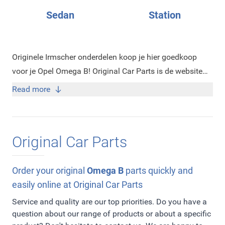
Sedan
Station
Originele Irmscher onderdelen koop je hier goedkoop
voor je Opel Omega B! Original Car Parts is de website
met alle nieuwe en originele Irmscher onderdelen. Wij
Read more
zijn namelijk erkend dealer van Irmscher. Op onze
website vindt u alle nieuwe originele Irmscher
accessoires en onderdelen die wij leveren. Deze
Original Car Parts
onderdelen staan overzichtelijk gesorteerd op onze
website zodat het voor u makkelijk zoeken is. De
Irmscher onderdelen zijn ideaal om uw Opel Omega B
Order your original
Omega B
parts quickly and
een sportiever uiterlijk te geven. Irmscher is namelijk
easily online at Original Car Parts
erkend tuner van Opel en werkt erg nauw samen met
Service and quality are our top priorities. Do you have a
Opel voor de ontwikkeling van hun producten. Alle
question about our range of products or about a specific