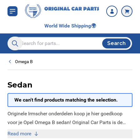
Skip to Content
World Wide Shipping
🌍
Search
Search entire store here...
Omega B
Sedan
We can't find products matching the selection.
Originele Irmscher onderdelen koop je hier goedkoop
voor je Opel Omega B sedan! Original Car Parts is de
website met alle nieuwe en originele Irmscher
Read more
onderdelen. Wij zijn namelijk erkend dealer van Irmscher.