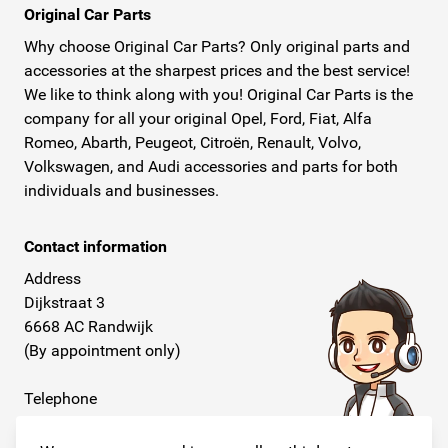
Original Car Parts
bezorgd door PostNL. De pakketten worden snel en
Why choose Original Car Parts? Only original parts and
verzekerd naar u verstuurd. PostNL bezorgt ook op
accessories at the sharpest prices and the best service!
zaterdag en hanteert ruime bezorgtijden en een
We like to think along with you! Original Car Parts is the
uitgebreide service.Original Car Parts is uw digitale
company for all your original Opel, Ford, Fiat, Alfa
dealer waar u snel, eenvoudig, tegen scherpe prijzen en
Romeo, Abarth, Peugeot, Citroën, Renault, Volvo,
Volkswagen, and Audi accessories and parts for both
de beste kwaliteit al uw originele Opel onderdelen online
individuals and businesses.
koopt!
Contact information
Address
Dijkstraat 3
6668 AC Randwijk
(By appointment only)
Telephone
+31 26 234 00 50